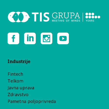
Industrije
Fintech
Telkom
Javna uprava
Zdravstvo
Pametna poljoprivreda