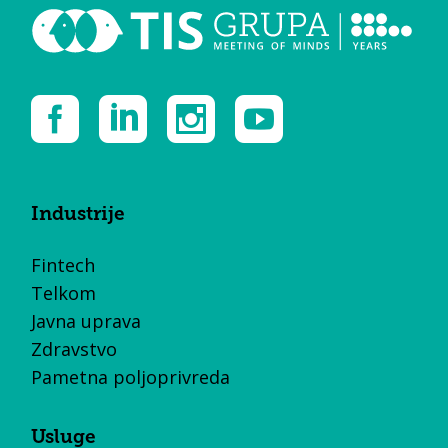
Industrije
Fintech
Telkom
Javna uprava
Zdravstvo
Pametna poljoprivreda
Usluge