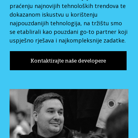
praćenju najnovijih tehnoloških trendova te
dokazanom iskustvu u korištenju
najpouzdanijih tehnologija, na tržištu smo
se etablirali kao pouzdani go-to partner koji
uspješno rješava i najkompleksnije zadatke.
Kontaktirajte naše developere