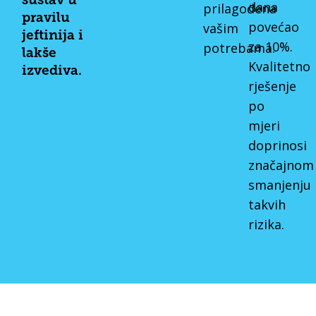
sustav u
dana
prilagođena
pravilu
povećao
vašim
jeftinija i
za 10%.
potrebama.
lakše
Kvalitetno
izvediva.
rješenje
po
mjeri
doprinosi
značajnom
smanjenju
takvih
rizika.