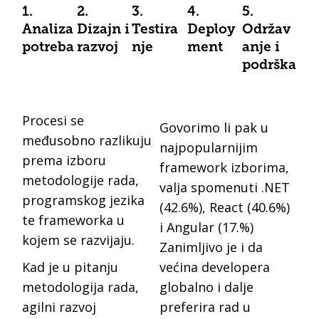
1.
2.
3.
4.
5.
Analiza
Dizajn i
Testira
Deploy
Održav
potreba
razvoj
nje
ment
anje i
podrška
Procesi se
Govorimo li pak u
međusobno razlikuju
najpopularnijim
prema izboru
framework izborima,
metodologije rada,
valja spomenuti .NET
programskog jezika
(42.6%), React (40.6%)
te frameworka u
i Angular (17.%)
kojem se razvijaju.
Zanimljivo je i da
Kad je u pitanju
većina developera
metodologija rada,
globalno i dalje
agilni razvoj
preferira rad u