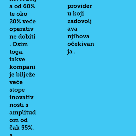
provider
a od 60%
u koji
te oko
zadovolj
20% veće
ava
operativ
njihova
ne dobiti
očekivan
. Osim
ja .
toga,
takve
kompani
je bilježe
veće
stope
inovativ
nosti s
amplitud
om od
čak 55%,
a