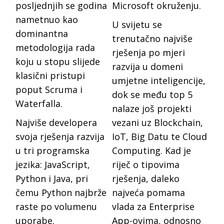
posljednjih se godina
Microsoft okruženju.
nametnuo kao
U svijetu se
dominantna
trenutačno najviše
metodologija rada
rješenja po mjeri
koju u stopu slijede
razvija u domeni
klasični pristupi
umjetne inteligencije,
poput Scruma i
dok se među top 5
Waterfalla.
nalaze još projekti
Najviše developera
vezani uz Blockchain,
svoja rješenja razvija
IoT, Big Datu te Cloud
u tri programska
Computing. Kad je
jezika: JavaScript,
riječ o tipovima
Python i Java, pri
rješenja, daleko
čemu Python najbrže
najveća pomama
raste po volumenu
vlada za Enterprise
uporabe.
App-ovima, odnosno