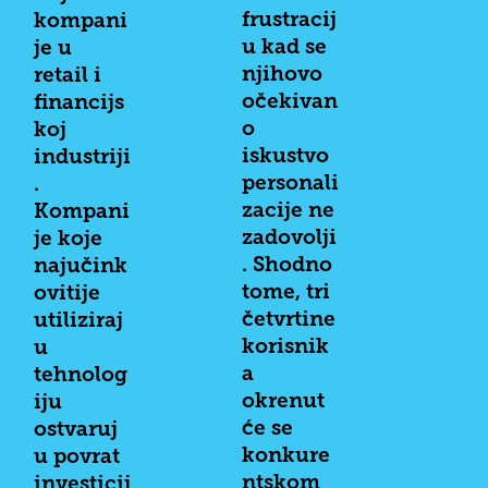
frustracij
kompani
u kad se
je u
njihovo
retail i
očekivan
financijs
o
koj
iskustvo
industriji
personali
.
zacije ne
Kompani
zadovolji
je koje
. Shodno
najučink
tome, tri
ovitije
četvrtine
utiliziraj
korisnik
u
a
tehnolog
okrenut
iju
će se
ostvaruj
konkure
u povrat
ntskom
investicij