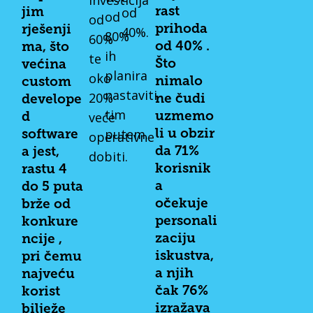
investicija
od
rast
jim
od
od
prihoda
rješenji
40%.
80%
60%
od 40% .
ma, što
ih
te
Što
većina
planira
oko
nimalo
custom
nastaviti
20%
ne čudi
develope
tim
veće
uzmemo
d
putem.
li u obzir
software
operativne
da 71%
a jest,
dobiti.
korisnik
rastu 4
a
do 5 puta
očekuje
brže od
personali
konkure
zaciju
ncije ,
iskustva,
pri čemu
a njih
najveću
čak 76%
korist
izražava
bilježe