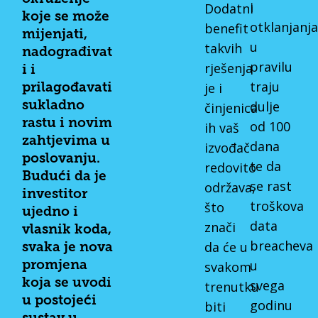
i
Dodatni
koje se može
otklanjanj
benefit
mijenjati,
u
takvih
nadograđivat
pravilu
rješenja
i i
traju
je i
prilagođavati
dulje
sukladno
činjenica
rastu i novim
od 100
ih vaš
zahtjevima u
dana
izvođač
poslovanju.
te da
redovito
Budući da je
se rast
održava,
investitor
troškova
što
ujedno i
data
znači
vlasnik koda,
breacheva
da će u
svaka je nova
u
svakom
promjena
koja se uvodi
svega
trenutku
u postojeći
godinu
biti