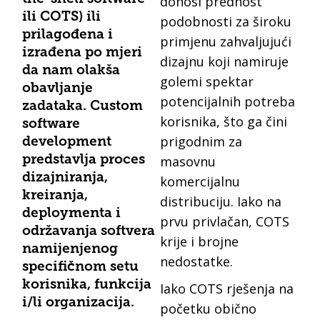
donosi prednost
ili COTS) ili
podobnosti za široku
prilagođena i
primjenu zahvaljujući
izrađena po mjeri
dizajnu koji namiruje
da nam olakša
golemi spektar
obavljanje
potencijalnih potreba
zadataka. Custom
korisnika, što ga čini
software
prigodnim za
development
masovnu
predstavlja proces
dizajniranja,
komercijalnu
kreiranja,
distribuciju. Iako na
deploymenta i
prvu privlačan, COTS
održavanja softvera
krije i brojne
namijenjenog
nedostatke.
specifičnom setu
korisnika, funkcija
Iako COTS rješenja na
i/li organizacija.
početku obično