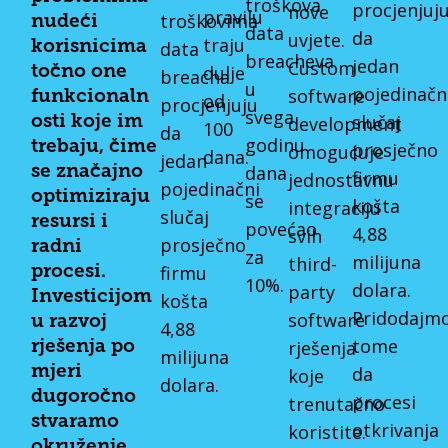
troškova
procjenjuj
nove
pravilu
troškovima
nudeći
data
da
uvjete.
traju
data
korisnicima
breacheva
jedan
Custom
dulje
točno one
breacha
u
pojedinačn
software
funkcionaln
od
procjenjuju
svega
slučaj
development
osti koje im
100
da
godinu
trebaju, čime
prosječno
omogućuje
dana.
jedan
dana
se značajno
firmu
jednostavnu
pojedinačni
optimiziraju
se
košta
integraciju
slučaj
resursi i
povećao
4,88
svih
prosječno
radni
za
milijuna
third-
firmu
procesi.
10%.
dolara.
party
Investicijom
košta
Pridodajm
software
u razvoj
4,88
tome
rješenja
rješenja po
milijuna
da
mjeri
koje
dolara.
dugoročno
procesi
trenutačno
stvaramo
otkrivanja
koristite.
okruženje