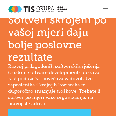
PRILAGOĐENO
VAMA
Softveri skrojeni po
vašoj
mjeri daju
bolje poslovne
rezultate
Razvoj prilagođenih softverskih rješenja
(custom software development) ubrzava
rast poduzeća, povećava zadovoljstvo
zaposlenika i krajnjih korisnika te
dugoročno smanjuje troškove. Trebate li
softver po mjeri vaše organizacije, na
pravoj ste
adresi.