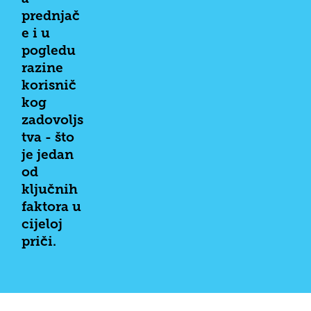
prednjač
e i u
pogledu
razine
korisnič
kog
zadovoljs
tva - što
je jedan
od
ključnih
faktora u
cijeloj
priči.