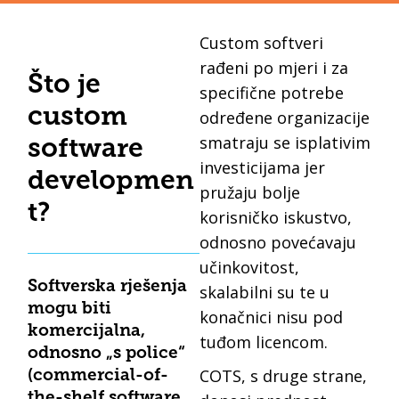
Custom softveri
rađeni po mjeri i za
Što je
specifične potrebe
custom
određene organizacije
smatraju se isplativim
software
investicijama jer
developmen
pružaju bolje
t?
korisničko iskustvo,
odnosno povećavaju
učinkovitost,
Softverska rješenja
skalabilni su te u
mogu biti
konačnici nisu pod
komercijalna,
tuđom licencom.
odnosno „s police“
COTS, s druge strane,
(commercial-of-
the-shelf software