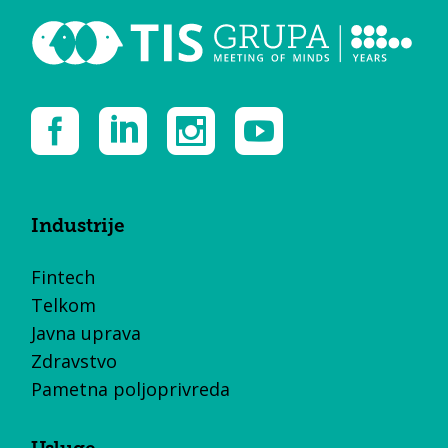
Industrije
Fintech
Telkom
Javna uprava
Zdravstvo
Pametna poljoprivreda