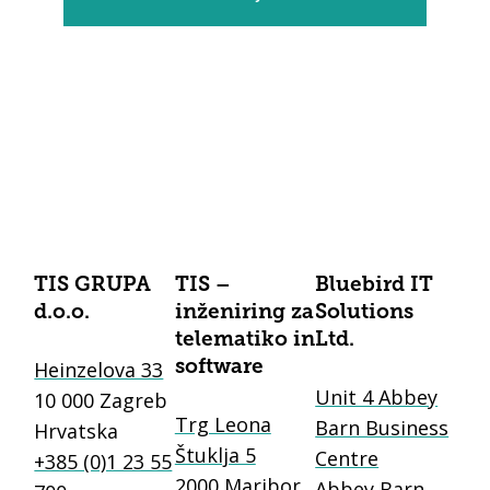
TIS GRUPA
TIS –
Bluebird IT
d.o.o.
inženiring za
Solutions
telematiko in
Ltd.
Heinzelova 33
software
Unit 4 Abbey
10 000 Zagreb
Trg Leona
Barn Business
Hrvatska
Štuklja 5
Centre
+385 (0)1 23 55
2000 Maribor
Abbey Barn