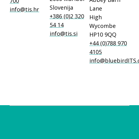
700
Slovenija
Lane
info@tis.hr
+386 (0)2 320
High
54 14
Wycombe
info@tis.si
HP10 9QQ
+44 (0)788 970
4105
info@bluebirdITS.