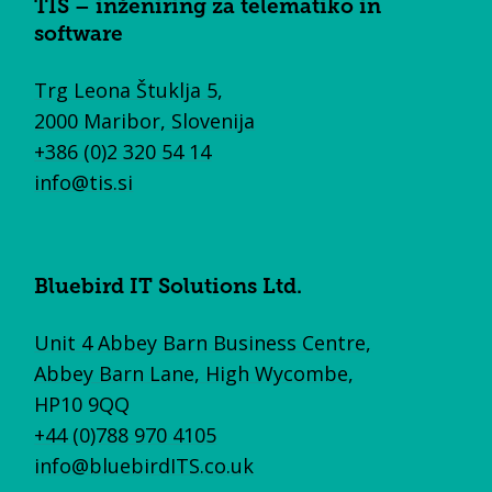
TIS – inženiring za telematiko in
software
Trg Leona Štuklja 5,
2000 Maribor, Slovenija
+386 (0)2 320 54 14
info@tis.si
Bluebird IT Solutions Ltd.
Unit 4 Abbey Barn Business Centre,
Abbey Barn Lane, High Wycombe,
HP10 9QQ
+44 (0)788 970 4105
info@bluebirdITS.co.uk