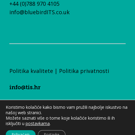
+44 (0)788 970 4105
info@bluebirdITS.co.uk
Politika kvalitete
|
Politika privatnosti
info@tis.hr
+385 (0)1 23 55 700
Koristimo kolačiće kako bismo vam pružili najbolje iskustvo na
našoj web stranici.
Možete saznati više o tome koje kolačiće koristimo ili ih
isključiti u
postavkama
.
Prihvaćam
Postavke