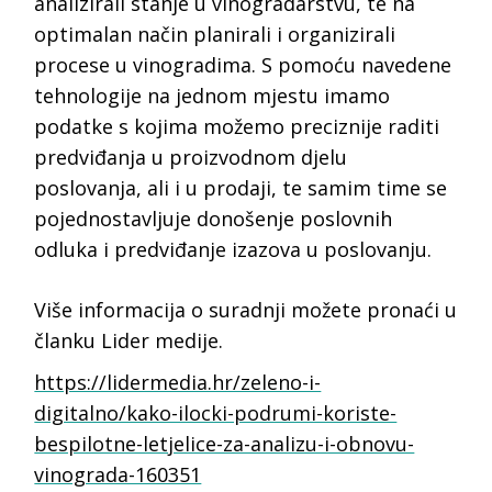
analizirali stanje u vinogradarstvu, te na
optimalan način planirali i organizirali
procese u vinogradima. S pomoću navedene
tehnologije na jednom mjestu imamo
podatke s kojima možemo preciznije raditi
predviđanja u proizvodnom djelu
poslovanja, ali i u prodaji, te samim time se
pojednostavljuje donošenje poslovnih
odluka i predviđanje izazova u poslovanju.
Više informacija o suradnji možete pronaći u
članku Lider medije.
https://lidermedia.hr/zeleno-i-
digitalno/kako-ilocki-podrumi-koriste-
bespilotne-letjelice-za-analizu-i-obnovu-
vinograda-160351