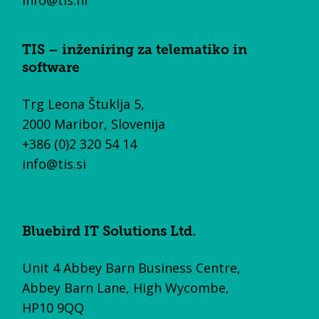
info@tis.hr
TIS – inženiring za telematiko in
software
Trg Leona Štuklja 5,
2000 Maribor, Slovenija
+386 (0)2 320 54 14
info@tis.si
Bluebird IT Solutions Ltd.
Unit 4 Abbey Barn Business Centre,
Abbey Barn Lane, High Wycombe,
HP10 9QQ