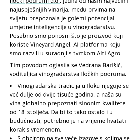
Iločki podrumi d.d.
, jedna od naših najvećih i
najuspješnijih vinarija, među prvima na
svijetu prepoznala je golemi potencijal
umjetne inteligencije u vinogradarstvu.
Posebno smo ponosni što je proizvod koji
koriste Vineyard Angel, AI platforma koju
smo razvili u suradnji s tvrtkom Alti Agro.
Tim povodom oglasila se Vedrana Barišić,
voditeljica vinogradarstva Iločkih podruma.
Vinogradarska tradicija u Iloku njeguje se
već dulje od dvije tisuće godina, a naša su
vina globalno prepoznati sinonim kvalitete
od 18. stoljeća. Da bi to tako ostalo i u
budućnosti, potrebno je na vrijeme hvatati
korak s vremenom.
S obzirom na sve veće izazove s kojima se