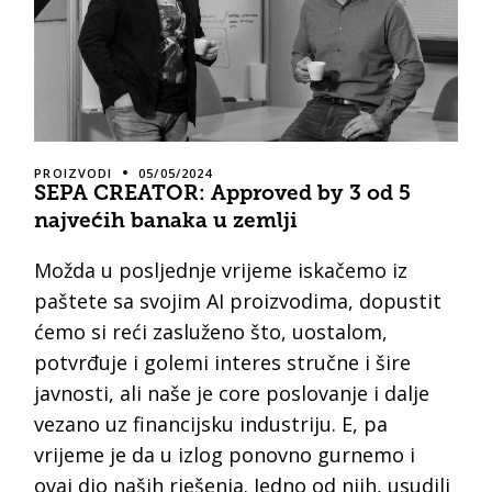
PROIZVODI
05/05/2024
SEPA CREATOR: Approved by 3 od 5
najvećih banaka u zemlji
Možda u posljednje vrijeme iskačemo iz
paštete sa svojim AI proizvodima, dopustit
ćemo si reći zasluženo što, uostalom,
potvrđuje i golemi interes stručne i šire
javnosti, ali naše je core poslovanje i dalje
vezano uz financijsku industriju. E, pa
vrijeme je da u izlog ponovno gurnemo i
ovaj dio naših rješenja. Jedno od njih, usudili