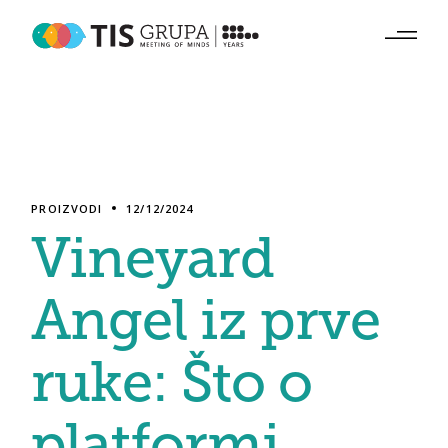
Skip
to
the
content
PROIZVODI
12/12/2024
Vineyard
Angel iz prve
ruke: Što o
platformi