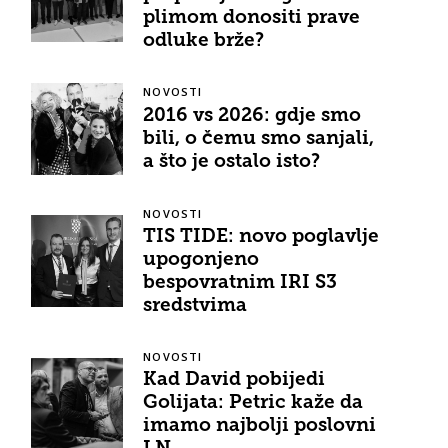
plimom donositi prave
odluke brže?
NOVOSTI
2016 vs 2026: gdje smo
bili, o čemu smo sanjali,
a što je ostalo isto?
NOVOSTI
TIS TIDE: novo poglavlje
upogonjeno
bespovratnim IRI S3
sredstvima
NOVOSTI
Kad David pobijedi
Golijata: Petric kaže da
imamo najbolji poslovni