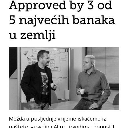
Approved by 3 od
5 najvećih banaka
u zemlji
Možda u posljednje vrijeme iskačemo iz
paštete sa svojim AI proizvodima, dopustit