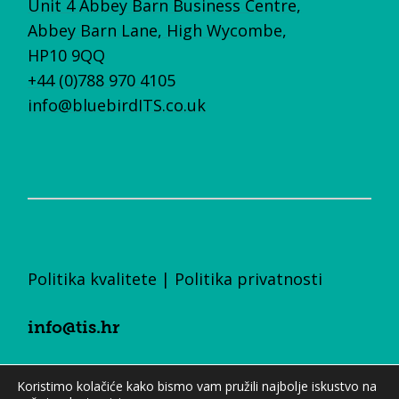
Unit 4 Abbey Barn Business Centre,
Abbey Barn Lane, High Wycombe,
HP10 9QQ
+44 (0)788 970 4105
info@bluebirdITS.co.uk
Politika kvalitete
|
Politika privatnosti
info@tis.hr
+385 (0)1 23 55 700
Koristimo kolačiće kako bismo vam pružili najbolje iskustvo na