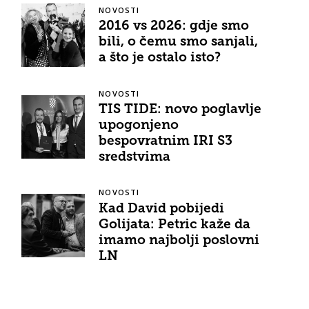
NOVOSTI
2016 vs 2026: gdje smo
bili, o čemu smo sanjali,
a što je ostalo isto?
NOVOSTI
TIS TIDE: novo poglavlje
upogonjeno
bespovratnim IRI S3
sredstvima
NOVOSTI
Kad David pobijedi
Golijata: Petric kaže da
imamo najbolji poslovni
LN